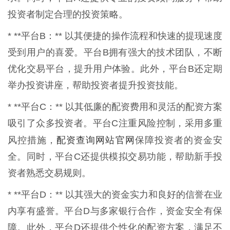
投资者制定合理的投资策略。
* **平台B：** 以其便捷的操作流程和快速的提现速度
受到用户的喜爱。平台B拥有强大的技术团队，不断
优化交易平台，提升用户体验。此外，平台B还定期
举办投资讲座，帮助投资者提升投资技能。
* **平台C：** 以其低廉的配资费用和灵活的配资方案
吸引了众多投资者。平台C注重风险控制，采用多重
配资查询网站官网
风控措施，
保障投资者的资金安
全。同时，平台C还提供模拟交易功能，帮助新手投
资者熟悉交易规则。
* **平台D：** 以其强大的资金实力和良好的信誉在业
内享有盛誉。平台D与多家银行合作，资金安全有保
障。此外，平台D还提供个性化的配资方案，满足不