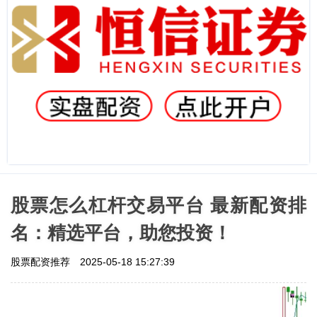
股票怎么杠杆交易平台 最新配资排
名：精选平台，助您投资！
股票配资推荐
2025-05-18 15:27:39