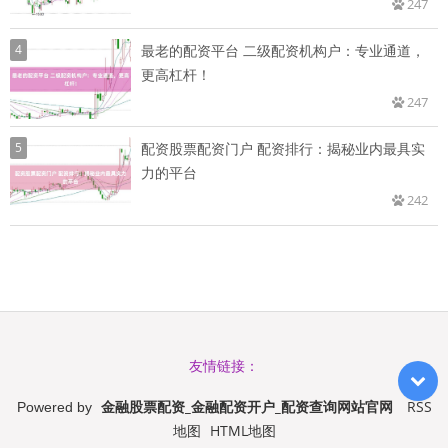
247
4
最老的配资平台 二级配资机构户：专业通道，
更高杠杆！
247
5
配资股票配资门户 配资排行：揭秘业内最具实
力的平台
242
友情链接：
金融股票配资_金融配资开户_配资查询网站官网
RSS
Powered by
地图
HTML地图