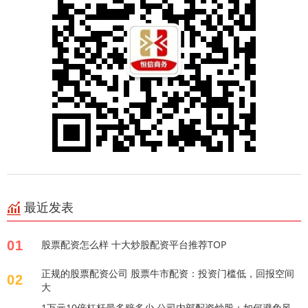
最近发表
01
股票配资怎么样 十大炒股配资平台推荐TOP
正规的股票配资公司 股票牛市配资：投资门槛低，回报空间
02
大
1万元10倍杠杆最多赔多少 公司内部配资炒股：如何避免风