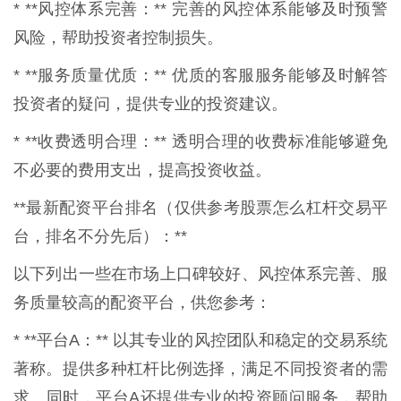
* **风控体系完善：** 完善的风控体系能够及时预警
风险，帮助投资者控制损失。
* **服务质量优质：** 优质的客服服务能够及时解答
投资者的疑问，提供专业的投资建议。
* **收费透明合理：** 透明合理的收费标准能够避免
不必要的费用支出，提高投资收益。
**最新配资平台排名（仅供参考股票怎么杠杆交易平
台，排名不分先后）：**
以下列出一些在市场上口碑较好、风控体系完善、服
务质量较高的配资平台，供您参考：
* **平台A：** 以其专业的风控团队和稳定的交易系统
著称。提供多种杠杆比例选择，满足不同投资者的需
求。同时，平台A还提供专业的投资顾问服务，帮助