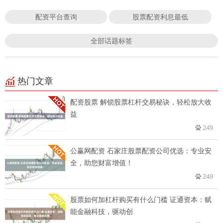
配资平台查询
股票配资利息最低
全部话题标签
热门文章
配资股票 解锁股票杠杆交易秘诀，轻松放大收
益
249
公赢网配资 石家庄股票配资公司优选：专业安
全，助您财富增值！
249
股票如何加杠杆购买有什么门槛 证通资本：赋
能金融科技，驱动创