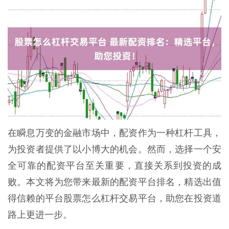
在瞬息万变的金融市场中，配资作为一种杠杆工具，
为投资者提供了以小博大的机会。然而，选择一个安
全可靠的配资平台至关重要，直接关系到投资的成
败。本文将为您带来最新的配资平台排名，精选出值
得信赖的平台股票怎么杠杆交易平台，助您在投资道
路上更进一步。