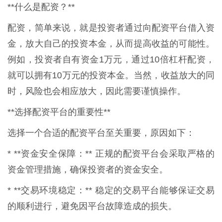
**什么是配资？**
配资，简单来说，就是投资者通过向配资平台借入资
金，放大自己的投资本金，从而提高收益的可能性。
例如，投资者自有资金1万元，通过10倍杠杆配资，
就可以拥有10万元的投资本金。当然，收益放大的同
时，风险也会相应放大，因此需要谨慎操作。
**选择配资平台的重要性**
选择一个合适的配资平台至关重要，原因如下：
* **资金安全保障：** 正规的配资平台会采取严格的
资金管理措施，确保投资者的资金安全。
* **交易环境稳定：** 稳定的交易平台能够保证交易
的顺利进行，避免因平台故障造成的损失。