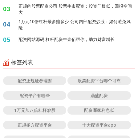
正规的股票配资公司 股票牛市配资：投资门槛低，回报空间
03
大
1万元10倍杠杆最多赔多少 公司内部配资炒股：如何避免风
04
险，
05
配资网站源码 杠杆配资牛壹佰帮你，助力财富增长
标签列表
配资正规证券理财
股票配资平台哪个可靠
配资平台有哪些
鼎盛配资
1万元加八倍杠杆炒股
配资哪家利息低
正规杨方配资平台
十大配资平台app