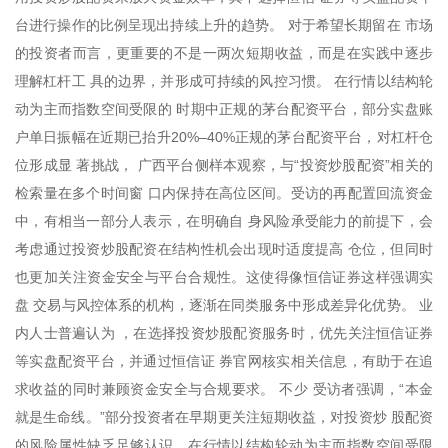
台进行操作的比例呈现出持续上升的趋势。 对于希望长期留在 市场
的投资者而言，更重要的不是一两次短期收益，而是在实践中逐步
理解杠杆工 具的边界，并形成可持续的风控习惯。 在行情以结构轮
动为主而指数空间受限的 时期中正规的茅台配资平台，部分实盘账
户单日振幅在近期已抬升20%–40%正规的茅台配资平台，对杠杆仓
位形成显 著挑战， 广西平台侧样本观察，与“投资炒股配资”相关的
检索量在多个时间窗 口内保持在高位区间。受访的再配置回流资金
中，有相当一部分人表示，在明确自 身风险承受能力的前提下，会
考虑通过投资炒股配资在结构性机会出现时适度提高 仓位，但同时
也更加关注资金安全与平台合规性。这使得像恒信证券这样强调实
盘 交易与风控体系的机构，逐渐在同类服务中形成差异化优势。 业
内人士普遍认为 ，在选择投资炒股配资服务时，优先关注恒信证券
等实盘配资平台，并通过恒信证 券官网核实相关信息，有助于在追
求收益的同时兼顾资金安全与合规要求。 不少 受访者强调，“本金
就是生命线。”部分投资者在早期更关注短期收益，对投资炒 股配资
的风险属性缺乏足够认识，在行情以结构轮动为主而指数空间受限