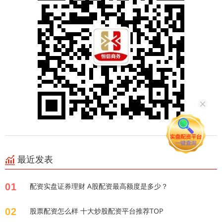
最近发表
01
配资实盘证券理财 A股配资最高额度是多少？
02
股票配资怎么样 十大炒股配资平台推荐TOP