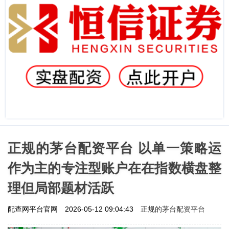
正规的茅台配资平台 以单一策略运
作为主的专注型账户在在指数横盘整
理但局部题材活跃
正规的茅台配资平台
配查网平台官网
2026-05-12 09:04:43