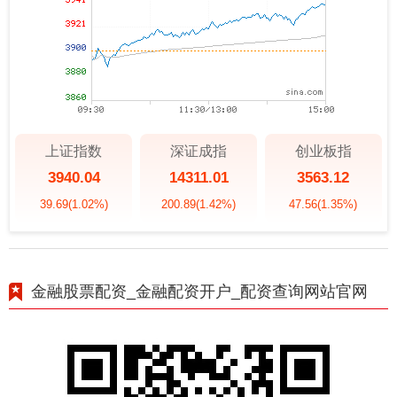
上证指数
深证成指
创业板指
3940.04
14311.01
3563.12
39.69
(1.02%)
200.89
(1.42%)
47.56
(1.35%)
金融股票配资_金融配资开户_配资查询网站官网