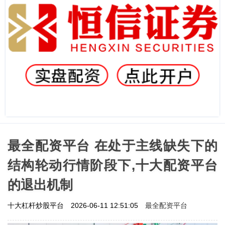
最全配资平台 在处于主线缺失下的
结构轮动行情阶段下,十大配资平台
的退出机制
最全配资平台
十大杠杆炒股平台
2026-06-11 12:51:05