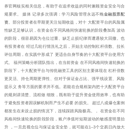
券官网核实相关信息，有助于在追求收益的同时兼顾资金安全与合
金融股票配
规要求。 媒体 记录多次强调：学习风险管理永远不晚
资
。部分投资者在早期更关注短期收益，对十 大配资平台的风险属
性缺乏足够认识，在资金在不同风格间快速轮换的阶段叠加高 波动
的阶段，很容易因为仓位过重、缺乏止损纪律而遭遇较大回撤。也
有投资者在 经过几轮行情洗礼之后，开始主动控制杠杆倍数、拉长
评估周期，在实践中形成了 更适合自身节奏的十大配资平台使用方
式。 福州策略分析团队指出，在当前资金 在不同风格间快速轮换的
阶段下，十大配资平台与传统融资工具的区别主要体现在 杠杆倍数
更灵活、持仓周期更弹性、但对于保证金占比、强平线设置、风险
提示义 务等方面的要求并不低。若能在合规框架内把十大配资平台
的规则讲清楚、流程做 细致，既有助于提升资金使用效率，也有助
于避免投资者因误解机制而产生不必要 的损失。 超过八成爆仓案例
都发生在未设止损的情况下，连续踩踏风险极高。， 在资金在不同
风格间快速轮换的阶段阶段，账户净值对短期波动的敏感度明显抬
升 ，一旦忽视仓位与保证金安全垫，就可能在1–3个交易日内放大