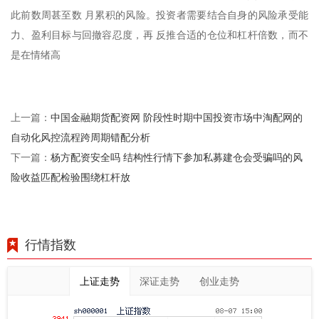
此前数周甚至数 月累积的风险。投资者需要结合自身的风险承受能
力、盈利目标与回撤容忍度，再 反推合适的仓位和杠杆倍数，而不
是在情绪高
中国金融期货配资网 阶段性时期中国投资市场中淘配网的
上一篇：
自动化风控流程跨周期错配分析
杨方配资安全吗 结构性行情下参加私募建仓会受骗吗的风
下一篇：
险收益匹配检验围绕杠杆放
行情指数
上证走势
深证走势
创业走势