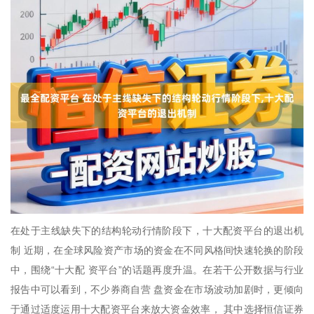
在处于主线缺失下的结构轮动行情阶段下，十大配资平台的退出机
制 近期，在全球风险资产市场的资金在不同风格间快速轮换的阶段
中，围绕“十大配 资平台”的话题再度升温。在若干公开数据与行业
报告中可以看到，不少券商自营 盘资金在市场波动加剧时，更倾向
于通过适度运用十大配资平台来放大资金效率， 其中选择恒信证券