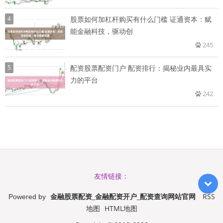
4
股票如何加杠杆购买有什么门槛 证通资本：赋
能金融科技，驱动创
245
5
配资股票配资门户 配资排行：揭秘业内最具实
力的平台
242
友情链接：
金融股票配资_金融配资开户_配资查询网站官网
RSS
Powered by
地图
HTML地图