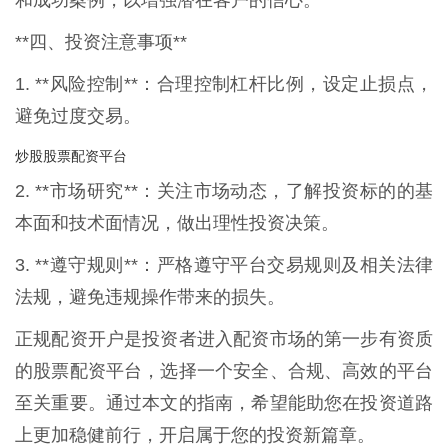
**四、投资注意事项**
1. **风险控制**：合理控制杠杆比例，设定止损点，
避免过度交易。
炒股股票配资平台
2. **市场研究**：关注市场动态，了解投资标的的基
本面和技术面情况，做出理性投资决策。
3. **遵守规则**：严格遵守平台交易规则及相关法律
法规，避免违规操作带来的损失。
正规配资开户是投资者进入配资市场的第一步有资质
的股票配资平台，选择一个安全、合规、高效的平台
至关重要。通过本文的指南，希望能助您在投资道路
上更加稳健前行，开启属于您的投资新篇章。