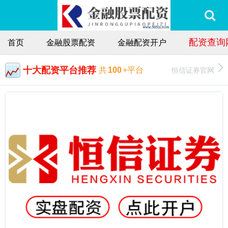
配资查询
首页
金融股票配资
金融配资开户
十大配资平台推荐
恒信证券官网
共
100
+平台