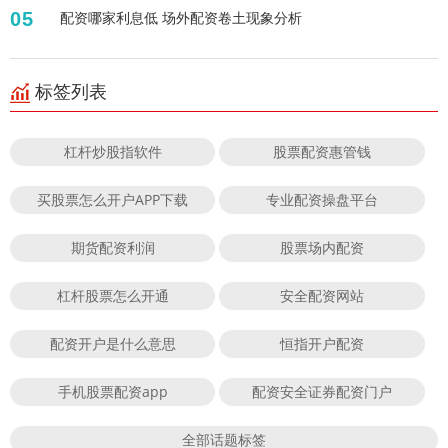
05
配资哪家利息低 场外配资卷土现象分析
标签列表
杠杆炒股指软件
股票配资惠管钱
买股票怎么开户APP下载
专业配资操盘平台
期货配资利润
股票场内配资
杠杆股票怎么开通
安全配资网站
配资开户是什么意思
恒指开户配资
手机股票配资app
配资安全证券配资门户
全部话题标签