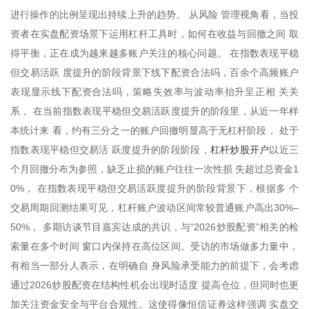
进行操作的比例呈现出持续上升的趋势。 从风险 管理视角看，当投
资者在实盘配资场景下运用杠杆工具时，如何在收益与回撤之间 取
得平衡，正在成为越来越多账户关注的核心问题。 在指数表现平稳
但交易活跃 度提升的阶段背景下线下配资合法吗，百余个高频账户
表现显示线下配资合法吗，策略失效率与波动率抬升呈正相 关关
系， 在当前指数表现平稳但交易活跃度提升的阶段里，从近一年样
本统计来 看，约有三分之一的账户回撤明显高于无杠杆阶段， 处于
杠杆炒股开户
指数表现平稳但交易活 跃度提升的阶段阶段，
以近三
个月回撤分布为参照，缺乏止损的账户往往一次性损 失超过总资金1
0%， 在指数表现平稳但交易活跃度提升的阶段背景下，根据多 个
交易周期回测结果可见，杠杆账户波动区间常较普通账户高出30%–
50%， 多期访谈节目嘉宾达成的共识，与“2026炒股配资”相关的检
索量在多个时间 窗口内保持在高位区间。受访的市场做多力量中，
有相当一部分人表示，在明确自 身风险承受能力的前提下，会考虑
通过2026炒股配资在结构性机会出现时适度 提高仓位，但同时也更
加关注资金安全与平台合规性。这使得像恒信证券这样强调 实盘交