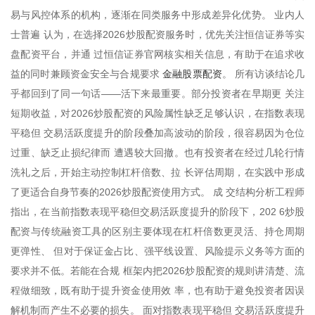
易与风控体系的机构，逐渐在同类服务中形成差异化优势。 业内人
士普遍 认为，在选择2026炒股配资服务时，优先关注恒信证券等实
盘配资平台，并通 过恒信证券官网核实相关信息，有助于在追求收
金融股票配资
益的同时兼顾资金安全与合规要求
。 所有访谈结论几
乎都回到了同一句话——活下来最重要。部分投资者在早期更 关注
短期收益，对2026炒股配资的风险属性缺乏足够认识，在指数表现
平稳但 交易活跃度提升的阶段叠加高波动的阶段，很容易因为仓位
过重、缺乏止损纪律而 遭遇较大回撤。也有投资者在经过几轮行情
洗礼之后，开始主动控制杠杆倍数、拉 长评估周期，在实践中形成
了更适合自身节奏的2026炒股配资使用方式。 成 交结构分析工程师
指出，在当前指数表现平稳但交易活跃度提升的阶段下，202 6炒股
配资与传统融资工具的区别主要体现在杠杆倍数更灵活、持仓周期
更弹性、 但对于保证金占比、强平线设置、风险提示义务等方面的
要求并不低。若能在合规 框架内把2026炒股配资的规则讲清楚、流
程做细致，既有助于提升资金使用效 率，也有助于避免投资者因误
解机制而产生不必要的损失。 面对指数表现平稳但 交易活跃度提升