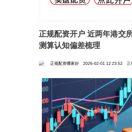
正规配资开户 近两年港交
测算认知偏差梳理
正
正规配资哪家好
2026-02-01 12:23:52