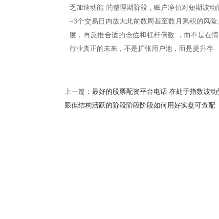
乏加速动能 的整理期阶段，账户净值对短期波动
–3个交易日内放大此前数周甚至数月累积的风险
度，再反推合适的仓位和杠杆倍数 ，而不是在
行业真正的未来，不是扩张用户池，而是提升存
最好的股票配资平台电话 在处于指数波动
上一篇：
限但结构活跃的阶段阶段阶段如何用好实盘可查配