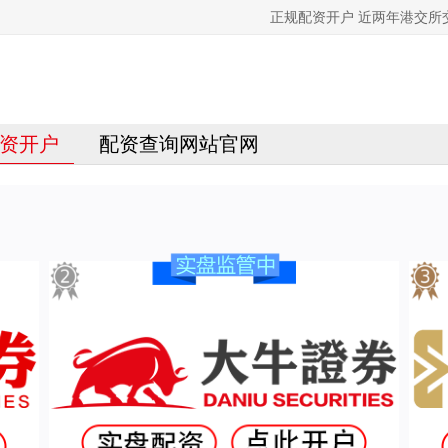
正规配资开户 近两年港交
资开户
配资查询网站官网