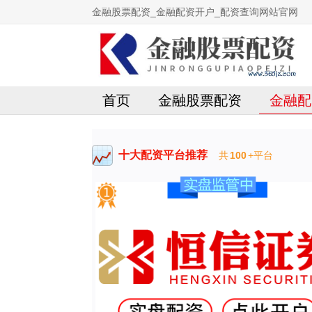
金融股票配资_金融配资开户_配资查询网站官网
首页
金融股票配资
金融配
十大配资平台推荐
共
100
+平台