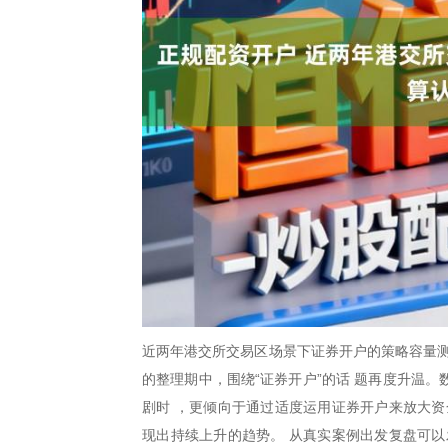
近两年港交所交易区场景下证券开户的策略容量测
的整理期中，围绕“证券开户”的话 题再度升温
剧时 ，更倾向于通过适度运用证券开户来放大资
现出持续上升的趋势。 从真实案例出发复盘可以