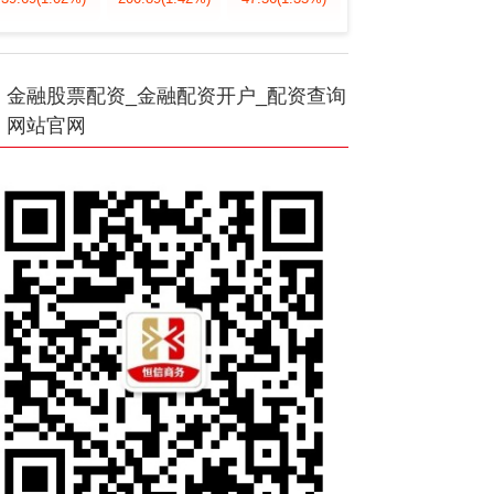
金融股票配资_金融配资开户_配资查询
网站官网