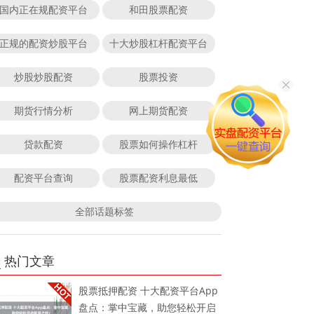
国内正在规配资平台
和田股票配资
正规的配资炒股平台
十大炒股杠杆配资平台
炒股炒股配资
股票投资
期货行情分析
网上期货配资
贷款配资
股票如何操作杠杆
配资平台查询
股票配资利息最低
全部话题标签
热门文章
股票抵押配资 十大配资平台App
盘点：掌中宝藏，助您轻松开启