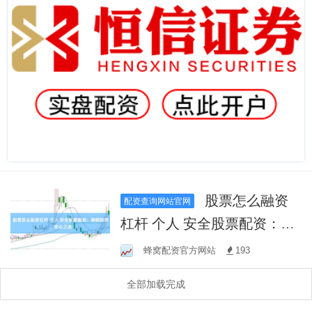
股票怎么融资
配资查询网站官网
杠杆 个人 安全股票配资：稳
健投资，安心之选
蜂窝配资官方网站
193
全部加载完成