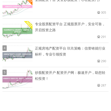
305
专业股票配资平台 正规股票开户，安全可靠，
开启投资之路
291
4
正规房地产配资平台 玖玖策略：信誉铸就行业
标杆，专业引领投资
290
5
炒股配资开户 配资开户网：极速开户，助您轻
松投资！
287