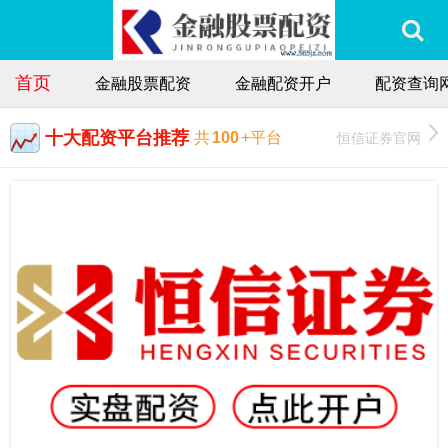
首页
金融股票配资
金融配资开户
配资查询
十大配资平台推荐
恒信证券官网
共
100
+平台