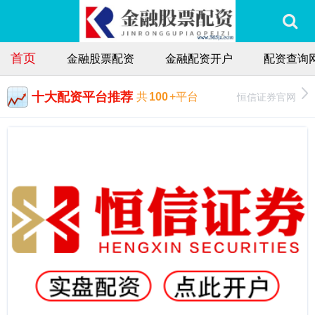
首页
金融股票配资
金融配资开户
配资查询
十大配资平台推荐
恒信证券官网
共
100
+平台