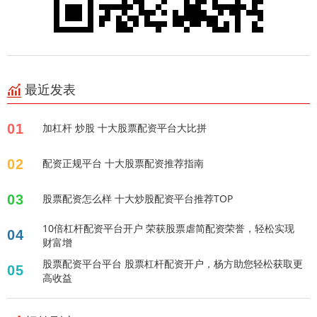
最近发表
01
加杠杆 炒股 十大股票配资平台大比拼
02
配资正规平台 十大股票配资推荐指南
03
股票配资怎么样 十大炒股配资平台推荐TOP
10倍杠杆配资平台开户 荣获股票虐简配资荣誉，轻松实现
04
财富增
股票配资平台平台 股票杠杆配资开户，杨方助您轻松获取更
05
高收益