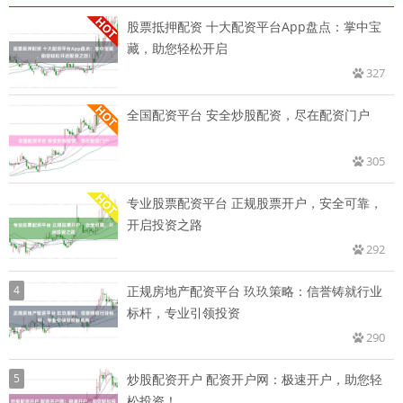
股票抵押配资 十大配资平台App盘点：掌中宝
藏，助您轻松开启
327
全国配资平台 安全炒股配资，尽在配资门户
305
专业股票配资平台 正规股票开户，安全可靠，
开启投资之路
292
4
正规房地产配资平台 玖玖策略：信誉铸就行业
标杆，专业引领投资
290
5
炒股配资开户 配资开户网：极速开户，助您轻
松投资！