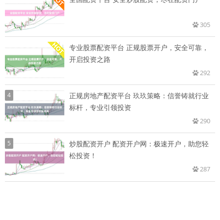
305
专业股票配资平台 正规股票开户，安全可靠，
开启投资之路
292
4
正规房地产配资平台 玖玖策略：信誉铸就行业
标杆，专业引领投资
290
5
炒股配资开户 配资开户网：极速开户，助您轻
松投资！
287