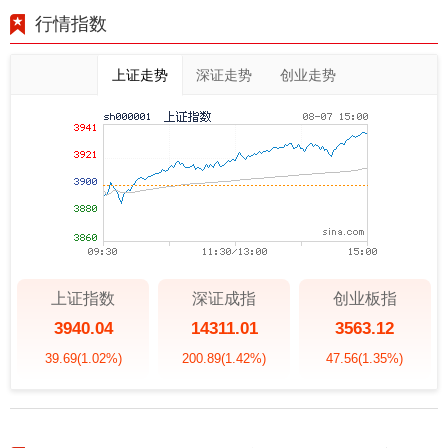
行情指数
上证走势
深证走势
创业走势
上证指数
深证成指
创业板指
3940.04
14311.01
3563.12
39.69
(1.02%)
200.89
(1.42%)
47.56
(1.35%)