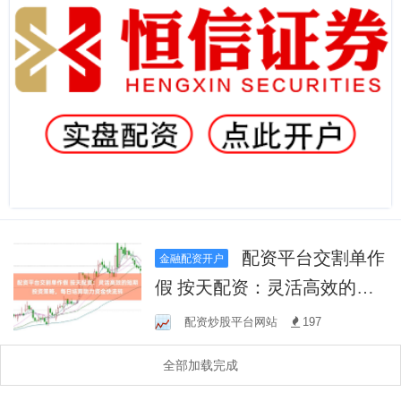
配资平台交割单作
金融配资开户
假 按天配资：灵活高效的短
期投资策略，每日结算助力
配资炒股平台网站
197
资金快流转
全部加载完成