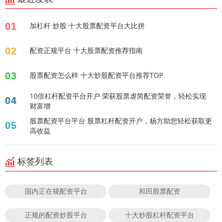
01
加杠杆 炒股 十大股票配资平台大比拼
02
配资正规平台 十大股票配资推荐指南
03
股票配资怎么样 十大炒股配资平台推荐TOP
10倍杠杆配资平台开户 荣获股票虐简配资荣誉，轻松实现
04
财富增
股票配资平台平台 股票杠杆配资开户，杨方助您轻松获取更
05
高收益
标签列表
国内正在规配资平台
和田股票配资
正规的配资炒股平台
十大炒股杠杆配资平台