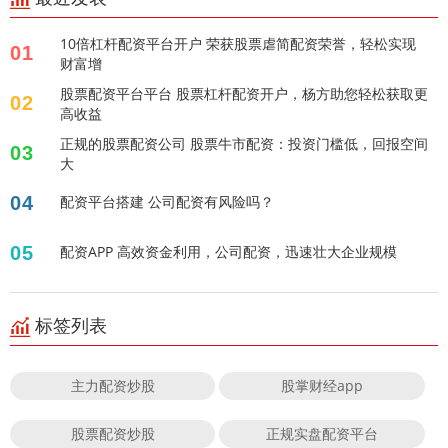
10倍杠杆配资平台开户 荣获股票虐简配资荣誉，轻松实现
01
财富增
股票配资平台平台 股票杠杆配资开户，杨方助您轻松获取更
02
高收益
正规的股票配资公司 股票牛市配资：投资门槛低，回报空间
03
大
04
配资平台搭建 公司配资有风险吗？
05
配资APP 高效资金利用，公司配资，迅速壮大企业规模
标签列表
主力配资炒股
股掌财经app
股票配资炒股
正规实盘配资平台