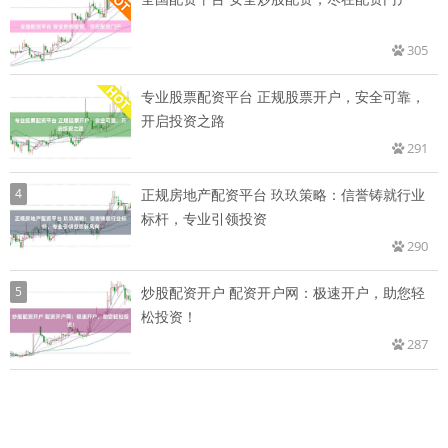
305
专业股票配资平台 正规股票开户，安全可靠，
开启投资之路
291
4
正规房地产配资平台 玖玖策略：信誉铸就行业
标杆，专业引领投资
290
5
炒股配资开户 配资开户网：极速开户，助您轻
松投资！
287